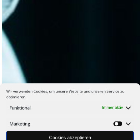
Wir verwenden Cookies, um unsere Website und unseren Service zu
optimieren.
Funktional
Immer aktiv
Marketing
Market
Cookies akzeptieren