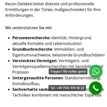
Recon Detektei bietet diskrete und professionelle
Ermittlungen in der Türkei, maßgeschneidert für Ihre
Anforderungen.
Wir unterstützen Sie mit:
Personenrecherche:
Identität, Hintergrund,
aktuelle Kontakte und Lebenssituation
Grundbuchrecherche
: Immobilien- und
Eigentumsnachweise, belastende Grundbuchdaten
Verstecktes Vermögen
: Vermögens- und
Vermögensquellenrecherchen mit Sensibilität und
Präzision
Fragen?
Wir helfen gerne
Untergetauchte Personen
: Standortermittlung,
Kontaktaufbau,
Tel: +49 7541 978 98 22
Sachverhalte sauber dokumentiert
– modernste
Techniken kombiniert mit menschlicher Expertise
für belastbare Ergebnisse.